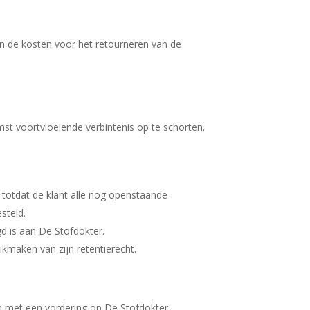
en de kosten voor het retourneren van de
st voortvloeiende verbintenis op te schorten.
 totdat de klant alle nog openstaande
esteld.
d is aan De Stofdokter.
ikmaken van zijn retentierecht.
en met een vordering op De Stofdokter.