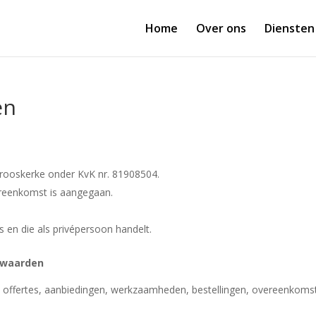
Home
Over ons
Diensten
en
erooskerke onder KvK nr. 81908504.
ereenkomst is aangegaan.
s en die als privépersoon handelt.
rwaarden
 offertes, aanbiedingen, werkzaamheden, bestellingen, overeenkomst