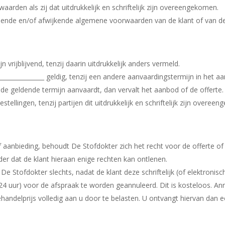
aarden als zij dat uitdrukkelijk en schriftelijk zijn overeengekomen.
llende en/of afwijkende algemene voorwaarden van de klant of van derd
 vrijblijvend, tenzij daarin uitdrukkelijk anders vermeld.
_____________ geldig, tenzij een andere aanvaardingstermijn in het a
 de geldende termijn aanvaardt, dan vervalt het aanbod of de offerte.
tellingen, tenzij partijen dit uitdrukkelijk en schriftelijk zijn overee
 of aanbieding, behoudt De Stofdokter zich het recht voor de offerte 
der dat de klant hieraan enige rechten kan ontlenen.
e Stofdokter slechts, nadat de klant deze schriftelijk (of elektronisc
24 uur) voor de afspraak te worden geannuleerd. Dit is kosteloos. Ann
handelprijs volledig aan u door te belasten. U ontvangt hiervan dan e