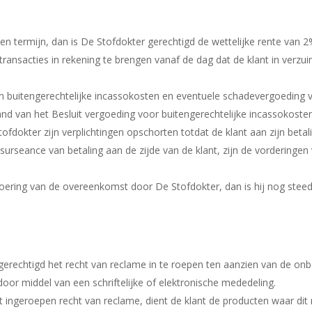
en termijn, dan is De Stofdokter gerechtigd de wettelijke rente van
ransacties in rekening te brengen vanaf de dag dat de klant in verzu
ien buitengerechtelijke incassokosten en eventuele schadevergoeding
d van het Besluit vergoeding voor buitengerechtelijke incassokoste
tofdokter zijn verplichtingen opschorten totdat de klant aan zijn betal
of surseance van betaling aan de zijde van de klant, zijn de vorderinge
oering van de overeenkomst door De Stofdokter, dan is hij nog steed
r gerechtigd het recht van reclame in te roepen ten aanzien van de on
door middel van een schriftelijke of elektronische mededeling.
 ingeroepen recht van reclame, dient de klant de producten waar dit r