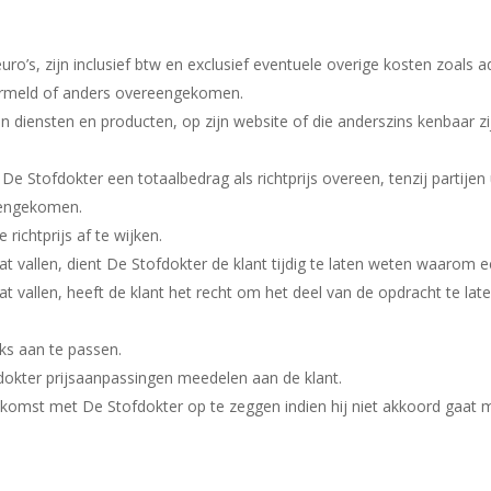
jzen
 euro’s, zijn inclusief btw en exclusief eventuele overige kosten zoals 
 vermeld of anders overeengekomen.
ijn diensten en producten, op zijn website of die anderszins kenbaar z
 Stofdokter een totaalbedrag als richtprijs overeen, tenzij partijen uit
eengekomen.
richtprijs af te wijken.
at vallen, dient De Stofdokter de klant tijdig te laten weten waarom e
at vallen, heeft de klant het recht om het deel van de opdracht te lat
ijks aan te passen.
dokter prijsaanpassingen meedelen aan de klant.
omst met De Stofdokter op te zeggen indien hij niet akkoord gaat m