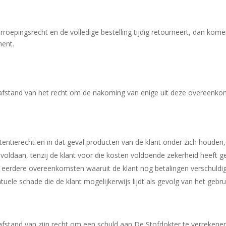
roepingsrecht en de volledige bestelling tijdig retourneert, dan kom
ment.
 afstand van het recht om de nakoming van enige uit deze overeenkom
entierecht en in dat geval producten van de klant onder zich houden,
voldaan, tenzij de klant voor die kosten voldoende zekerheid heeft g
 eerdere overeenkomsten waaruit de klant nog betalingen verschuldig
tuele schade die de klant mogelijkerwijs lijdt als gevolg van het gebru
 afstand van zijn recht om een schuld aan De Stofdokter te verreken