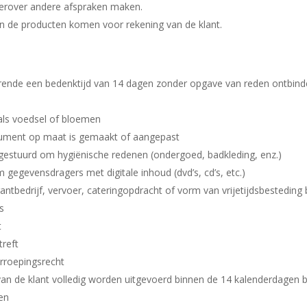
hierover andere afspraken maken.
n de producten komen voor rekening van de klant.
ende een bedenktijd van 14 dagen zonder opgave van reden ontbind
oals voedsel of bloemen
nsument op maat is gemaakt of aangepast
ggestuurd om hygiënische redenen (ondergoed, badkleding, enz.)
m gegevensdragers met digitale inhoud (dvd’s, cd’s, etc.)
rantbedrijf, vervoer, cateringopdracht of vorm van vrijetijdsbesteding 
is
t
treft
erroepingsrecht
an de klant volledig worden uitgevoerd binnen de 14 kalenderdagen be
ien