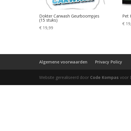
Dokter Carwash Geurboompjes
Pet 
(15 stuks)
€
19
€
19,99
Algemene voorwaarden
Privacy Policy
Website gerealiseerd door
Code Kompas
voor 